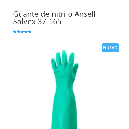
Guante de nitrilo Ansell
Solvex 37-165
Valorado
con
5.00
NUEVO
de 5